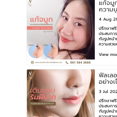
แก้จมู
ความบ
ด้วยเนื
4 Aug 2
Aesth
ปรึกษาฟรีก
ประสบการณ์
กับรูปหน้
ความสวยเ
ให้ความปล
สเธ่คลินิก
View mo
ฟิลเลอ
อย่างเ
Aesth
3 Jul 20
ปรึกษาฟรีก
ประสบการณ์
กับรูปหน้
ความสวยเ