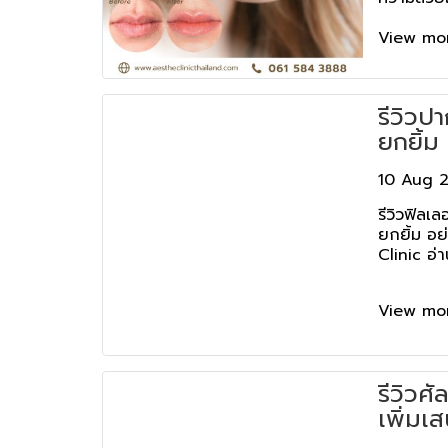
ให้ความปล
สเธ่คลินิก
View mo
รีวิวปา
ยกยิ้ม
- Aest
10 Aug 
รีวิวฟิลเล
ยกยิ้ม อย
Clinic อ่าน
View mo
รีวิวศ
เพิ่มเส
ธรรมช