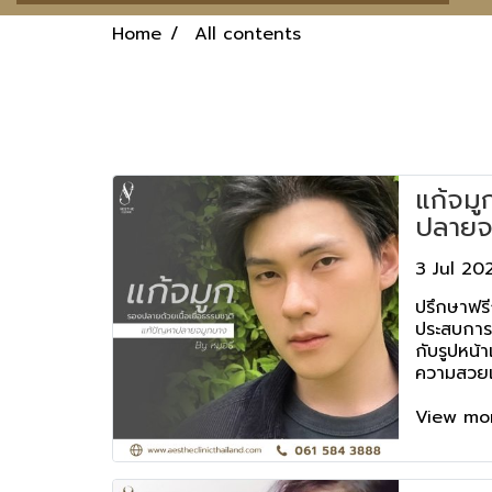
Home
All contents
แก้จมู
ปลายจม
ธรรมชาต
3 Jul 20
Aesth
ปรึกษาฟรีก
ประสบการณ์
กับรูปหน้
ความสวยเ
ให้ความปล
สเธ่คลินิก
View mo