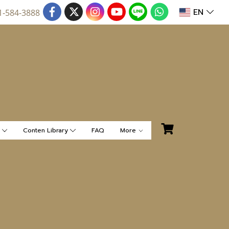
EN
1-584-3888
น
Conten Library
FAQ
More