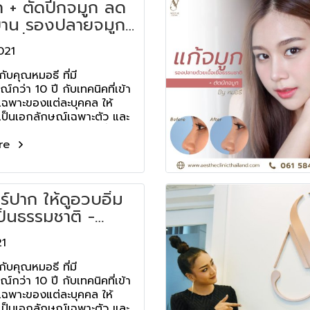
ก + ตัดปีกจมูก ลด
าน รองปลายจมูก
้อเยื่อธรรมชาติ -
021
e Clinic
ับคุณหมอธี ที่มี
กว่า 10 ปี กับเทคนิคที่เข้า
าเฉพาะของแต่ละบุคคล ให้
ป็นเอกลักษณ์เฉพาะตัว และ
อดภัยเป็นอันดับแรก ที่เอ
re
ร์ปาก ให้ดูอวบอิ่ม
ป็นธรรมชาติ -
e Clinic
21
ับคุณหมอธี ที่มี
กว่า 10 ปี กับเทคนิคที่เข้า
าเฉพาะของแต่ละบุคคล ให้
ป็นเอกลักษณ์เฉพาะตัว และ