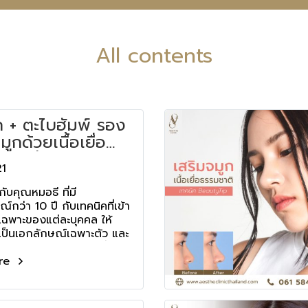
All contents
ก + ตะไบฮัมพ์ รอง
ูกด้วยเนื้อเยื่อ
ิ เพิ่มมิติใบหน้า -
21
e Clinic
ับคุณหมอธี ที่มี
กว่า 10 ปี กับเทคนิคที่เข้า
าเฉพาะของแต่ละบุคคล ให้
ป็นเอกลักษณ์เฉพาะตัว และ
อดภัยเป็นอันดับแรก ที่เอ
re