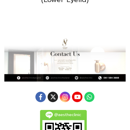
@aestheclinic