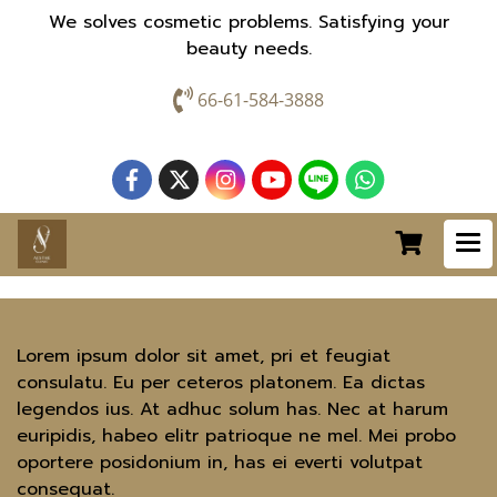
We solves cosmetic problems. Satisfying your
beauty needs.
66-61-584-3888
Lorem ipsum dolor sit amet, pri et feugiat
consulatu. Eu per ceteros platonem. Ea dictas
legendos ius. At adhuc solum has. Nec at harum
euripidis, habeo elitr patrioque ne mel. Mei probo
oportere posidonium in, has ei everti volutpat
consequat.