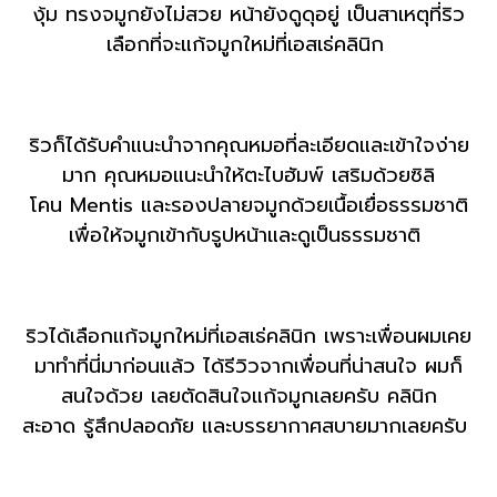
งุ้ม ทรงจมูกยังไม่สวย หน้ายังดูดุอยู่ เป็นสาเหตุที่ริว
เลือกที่จะแก้จมูกใหม่ที่เอสเธ่คลินิก
ริวก็ได้รับคำแนะนำจากคุณหมอที่ละเอียดและเข้าใจง่าย
มาก คุณหมอแนะนำให้ตะไบฮัมพ์ เสริมด้วยซิลิ
โคน Mentis และรองปลายจมูกด้วยเนื้อเยื่อธรรมชาติ
เพื่อให้จมูกเข้ากับรูปหน้าและดูเป็นธรรมชาติ
ริวได้เลือกแก้จมูกใหม่ที่เอสเธ่คลินิก เพราะเพื่อนผมเคย
มาทำที่นี่มาก่อนแล้ว ได้รีวิวจากเพื่อนที่น่าสนใจ ผมก็
สนใจด้วย เลยตัดสินใจแก้จมูกเลยครับ คลินิก
สะอาด รู้สึกปลอดภัย และบรรยากาศสบายมากเลยครับ