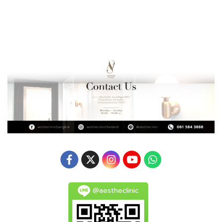
@aestheclinic