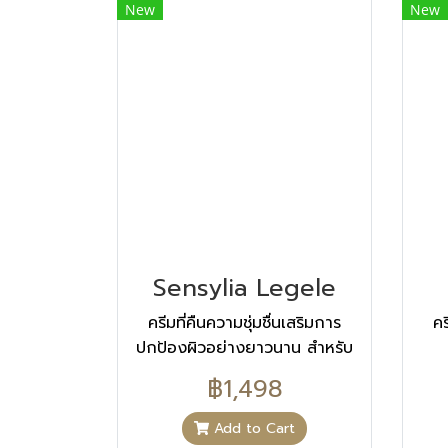
on 11 volunteers. THE
New
New
COMPOSITION OF OUR
PRODUCT AQUA (WATER),
DIMETHICONE, GLYCERIN,
GLYCOLIC ACID,
BUTYROSPERMUM PARKII
(SHEA) BUTTER,
CAPRYLIC/CAPRIC
TRIGLYCERIDE,
NIACINAMIDE, SQUALANE,
STEARETH-21, GLYCERYL
Sensylia Legele
STEARATE, SODIUM
HYDROXIDE, AMMONIUM
ครีมที่คืนความชุ่มชื่นเสริมการ
คร
ACRYLOYLDIMETHYLTAURATE/VP
ปกป้องผิวอย่างยาวนาน สำหรับ
COPOLYMER, 1,2-
ผิวมัน นวัตกรรมใหม่ในเนื้อครีมที่
฿1,498
HEXANEDIOL,
ช่วยให้ผิวที่ขาดน้ำ และถูกทำลาย
POLYSILICONE-11,
คืนความชุ่มชื่นตลอด 24 ชั่วโมง
Add to Cart
TRIMETHOXYBENZYL