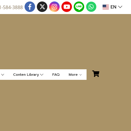
EN
1-584-3888
น
Conten Library
FAQ
More