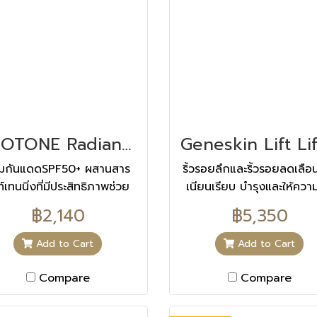
NEOTONE Radiance SPF 50+ นีโอโทน เรเดียนซ์ 30 ML
ีมกันแดดSPF50+ ผสานสาร
ริ้วรอยลึกและริ้วรอยลดเลือน
ท์เทนนิ่งที่มีประสิทธิภาพช่วย
เนียนเรียบ บำรุงและให้ความ
องกันและบรรเทาฝ้า กระ จุด
ชื่นยาวนาน 8 ชั่วโมง
฿2,140
฿5,350
ดำ ช่วยให้สีผิวที่เข้มกว่าปกติ
ดด่างดำฝ้า กระดูจางลงและ
Add to Cart
Add to Cart
กระจ่างใสขึ้น
Compare
Compare