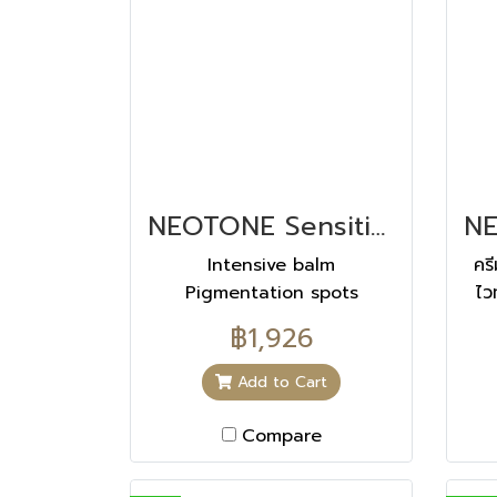
apply to areas where dark
spots are present. Is
suitable for use in sensitive
areas such as the
underarms and bikini line.
The milk can also be used
on your stomach after
pregnancy to get rid of
NEOTONE Sensitive นีโอโทน เซนซิทีฟ 30 ML
the linea nigra, that
unsightly dark line.
Intensive balm
คร
Dermatologically tested
Pigmentation spots
ไว
This body milk offers
Corrects
ป้
฿1,926
intense hydration. -NIGHT
ด่าง
USE- OUR CLINICAL
จุ
Add to Cart
RESULTS Proven efficacy
Optimal tolerance and
Compare
intense hydration up to 8
hours* * Instrumental test