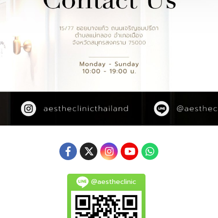
@aestheclinic