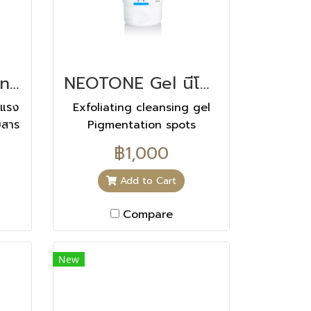
Teen Derm K concentrate
NEOTONE Gel นีโอโทนเจล 150 ML
ุนแรง
Exfoliating cleansing gel
ยสาร
Pigmentation spots
วย
Corrects
฿1,000
อัด
รที่
Add to Cart
าร
วาม
Compare
New