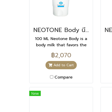
NEOTONE Body นีโอโทน บอดี้ 100 ML
100 ML Neotone Body is a
body milk that favors the
elimination of dark spots. It
฿2,070
addresses all the
development stages of
Add to Cart
dark spots (before, during
and after their
Compare
appearance) while making
the skin more supple and
New
smooth. HOW TO USE IT ?
On clean skin at night Use
Neotone Body daily and