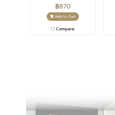
Cleanses
i
lightening. Pure liquorice
฿870
extractComes from
liquorice root and has a
Add to Cart
powerful depigmenting
effect. NiacinamideVitamin
Compare
from the B3 group that
reduces dark spots and
illuminates skin tone. AND
MORE Glycolic acid Surface
peel effect. Squalane,
glycerin, shea butter