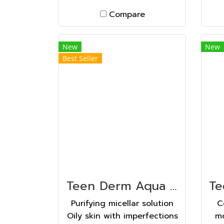
ACETYLSINAPATE,
Compare
XANTHAN GUM, BUTYLENE
GLYCOL, CHLORPHENESIN,
SODIUM LEVULINATE,
New
New
PARFUM (FRAGRANCE),
Best Seller
CETEARYL ALCOHOL,
CETYL PALMITATE,
COCOGLYCERIDES, SODIUM
ANISATE, O-CYMEN-5-OL, T-
BUTYL ALCOHOL,
GLYCYRRHIZA GLABRA
(LICORICE) ROOT EXTRACT,
CAPRYLYL GLYCOL, DECYL
GLUCOSIDE, BENTONITE,
DIACETYL BOLDINE Main
Teen Derm Aqua ทีน เดิม อควา 250 ML
Assets PRESENT IN THE
Purifying micellar solution
C
DEPI-ACT COMPLEX
Oily skin with imperfections
mo
Diacetyl boldine Favors skin