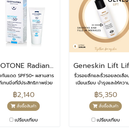
NEOTONE Radiance SPF 50+ นีโอโทน เรเดียนซ์ 30 ML
ีมกันแดด SPF50+ ผสานสาร
ริ้วรอยลึกและริ้วรอยลดเลือน
ท์เทนนิ่งที่มีประสิทธิภาพช่วย
เนียนเรียบ บำรุงและให้ความ
องกันและบรรเทาฝ้า กระ จุด
ชื่นยาวนาน 8 ชั่วโมง
฿2,140
฿5,350
ดำ ช่วยให้สีผิวที่เข้มกว่าปกติ
ดด่างดำฝ้า กระดูจางลงและ
สั่งซื้อสินค้า
สั่งซื้อสินค้า
กระจ่างใสขึ้น
เปรียบเทียบ
เปรียบเทียบ