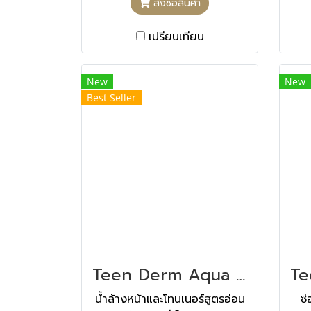
สั่งซื้อสินค้า
TRIMETHOXYBENZYL
ACETYLSINAPATE,
เปรียบเทียบ
XANTHAN GUM, BUTYLENE
GLYCOL, CHLORPHENESIN,
SODIUM LEVULINATE,
New
New
PARFUM (FRAGRANCE),
Best Seller
CETEARYL ALCOHOL,
CETYL PALMITATE,
COCOGLYCERIDES, SODIUM
ANISATE, O-CYMEN-5-OL, T-
BUTYL ALCOHOL,
GLYCYRRHIZA GLABRA
(LICORICE) ROOT EXTRACT,
CAPRYLYL GLYCOL, DECYL
GLUCOSIDE, BENTONITE,
DIACETYL BOLDINE Main
Teen Derm Aqua ทีน เดิม อควา 250 ML
Assets PRESENT IN THE
น้ำล้างหน้าและโทนเนอร์สูตรอ่อน
ซ่
DEPI-ACT COMPLEX