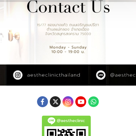
@aestheclinic