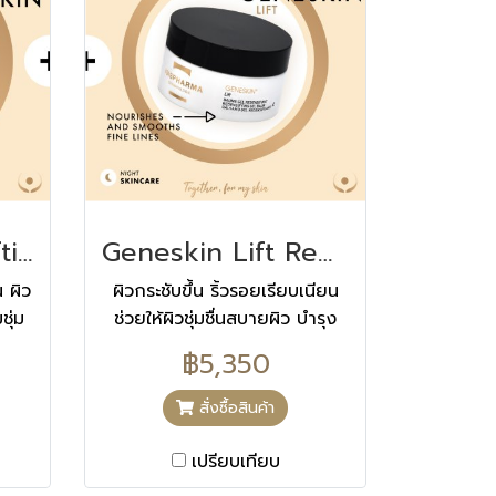
Geneskin Lift Lifting Serum
Geneskin Lift Redensifying Gel Balm
 ผิว
ผิวกระชับขึ้น ริ้วรอยเรียบเนียน
ชุ่ม
ช่วยให้ผิวชุ่มชื่นสบายผิว บำรุง
และให้ความชุ่มชื่นยาวนาน 8
฿5,350
ชั่วโมง
สั่งซื้อสินค้า
เปรียบเทียบ