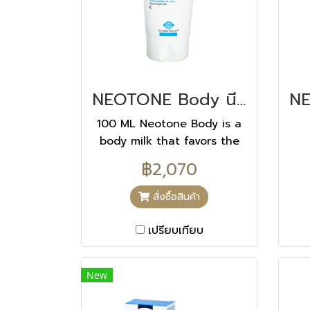
NEOTONE Body นีโอโทน บอดี้ 100 ML
100 ML Neotone Body is a
body milk that favors the
elimination of dark spots. It
฿2,070
addresses all the
development stages of
สั่งซื้อสินค้า
dark spots (before, during
and after their
เปรียบเทียบ
appearance) while making
the skin more supple and
New
smooth. HOW TO USE IT ?
On clean skin at night Use