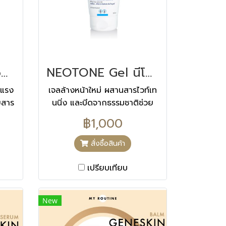
Teen Derm K Concentrate
NEOTONE Gel นีโอโทนเจล 150 ML
ุนแรง
เจลล้างหน้าใหม่ ผสานสารไวท์เท
ยสาร
นนิ่ง และบีดจากธรรมชาติช่วย
วย
ผลัดเซลล์ผิว ช่วยให้ผิวกระจ่างใส
฿1,000
อัด
ลดจุดด่างดำในทุกๆวัน
รที่
สั่งซื้อสินค้า
าร
วาม
เปรียบเทียบ
New