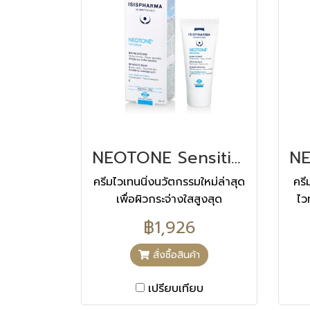
Neotone Body daily and
apply to areas where dark
spots are present. Is
suitable for use in sensitive
areas such as the
underarms and bikini line.
The milk can also be used
on your stomach after
pregnancy to get rid of
NEOTONE Sensitive นีโอโทน เซนซิทีฟ 30 ML
the linea nigra, that
unsightly dark line.
ครีมไวเทนนิ่งนวัตกรรมใหม่ล่าสุด
คร
Dermatologically tested
เพื่อผิวกระจ่างใสสูงสุด
ไว
This body milk offers
ป้
฿1,926
intense hydration. -NIGHT
ด่าง
USE- OUR CLINICAL
จุ
สั่งซื้อสินค้า
RESULTS Proven efficacy
Optimal tolerance and
เปรียบเทียบ
intense hydration up to 8