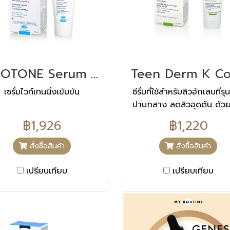
NEOTONE Serum นีโอโทน เซรั่ม 30 ML
เซรั่มไวท์เทนนิ่งเข้มข้น
ซีรั่มที่ใช้สำหรับสิวอักเสบที่ร
ปานกลาง ลดสิวอุดตัน ด้ว
สกัดจาก Avocado ที่ช่
฿1,926
฿1,220
ควบคุมความมัน และลดการ
เสบของสิวทำงานพร้อมกับสา
สั่งซื้อสินค้า
สั่งซื้อสินค้า
ให้ฤทธ์ิในการช่วยบรรเทาก
อักเสบฆ่าเชื้อ และควบคุมค
เปรียบเทียบ
เปรียบเทียบ
มัน อย่างล้ำลึก