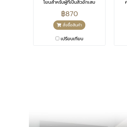
โยนสำหรับผู้ที่เป็นสิวอักเสบ
Diacetyl boldine Favors skin
รุนแรงด้วยสารสกัดจากโวคาโด
lightening. Pure liquorice
฿870
ช่วยลดการอักเสบ ควบคุม ความ
extractComes from
มัน และควบคุม ฮอร์โมนแอนโดร
liquorice root and has a
สั่งซื้อสินค้า
เจน บอสเวลลิคเอซิด ช่วยลดการ
powerful depigmenting
อักเสบของสิว
effect. NiacinamideVitamin
เปรียบเทียบ
from the B3 group that
reduces dark spots and
illuminates skin tone. AND
MORE Glycolic acid Surface
peel effect. Squalane,
glycerin, shea butter