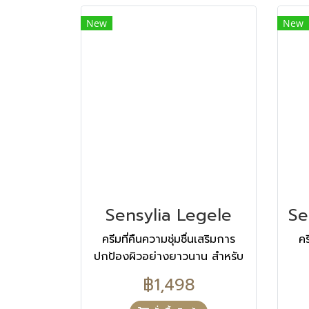
hours* * Instrumental test
on 11 volunteers. THE
New
New
COMPOSITION OF OUR
PRODUCT AQUA (WATER),
DIMETHICONE, GLYCERIN,
GLYCOLIC ACID,
BUTYROSPERMUM PARKII
(SHEA) BUTTER,
CAPRYLIC/CAPRIC
TRIGLYCERIDE,
NIACINAMIDE, SQUALANE,
STEARETH-21, GLYCERYL
Sensylia Legele
STEARATE, SODIUM
HYDROXIDE, AMMONIUM
ครีมที่คืนความชุ่มชื่นเสริมการ
คร
ACRYLOYLDIMETHYLTAURATE/VP
ปกป้องผิวอย่างยาวนาน สำหรับ
COPOLYMER, 1,2-
ผิวมัน นวัตกรรมใหม่ในเนื้อครีมที่
฿1,498
HEXANEDIOL,
ช่วยให้ผิวที่ขาดน้ำ และถูกทำลาย
POLYSILICONE-11,
คืนความชุ่มชื่นตลอด 24 ชั่วโมง