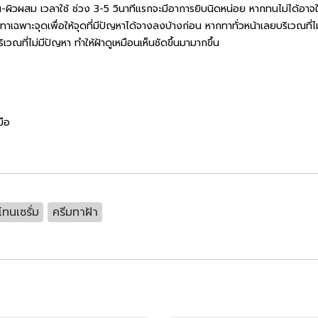
ัน-ผิวผสม เวลาใช้ ช่วง 3-5 วินาทีแรกจะมีอาการยิบนิดหน่อย หากทนไม่ได้อาจใ
ทาเฉพาะจุดเพื่อให้จุดที่มีปัญหาได้จางลงบ้างก่อน หากทาทั่วหน้าเลยบริเวณที่ไ
เวณที่ไม่มีปัญหา ทำให้ฝ้าดูเหมือนเห็นชัดขึ้นมามากขึ้น
มือ
โทนเซรั่ม
ครีมทาฝ้า