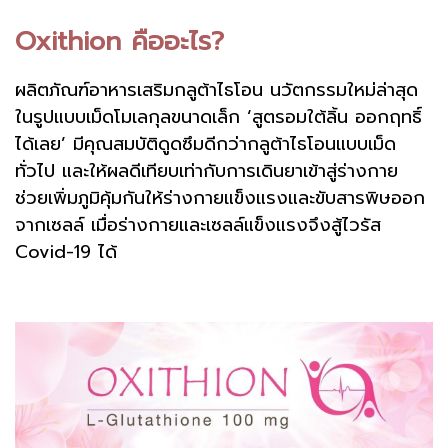
Oxithion คืออะไร?
ผลิตภัณฑ์อาหารเสริมกลูต้าไธโอน นวัตกรรมใหม่ล่าสุด
ในรูปแบบเม็ดโมเลกุลขนาดเล็ก ‘สูตรอมใต้ลิ้น ออกฤทธิ์
ได้เลย’ มีคุณสมบัติดูดซึมดีกว่ากลูต้าไธโอนแบบเม็ด
ทั่วไป และให้ผลดีเทียบเท่ากับการเดินยาเข้าสู่ร่างกาย
ช่วยเพิ่มภูมิคุ้มกันให้ร่างกายแข็งแรงและขับสารพิษออก
จากเซลล์ เมื่อร่างกายและเซลล์แข็งแรงจึงสู้ไวรัส
Covid-19 ได้