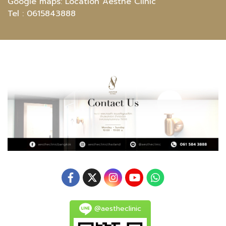
Google maps:
Location Aesthe Clinic
Tel :
0615843888
@aestheclinic