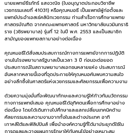
นายแพทย์ธีรภัทร์ แสงวณิช (ใบอนุญาตประกอบวิชาชีพ
เวชกรรมเลขที่ 41031) หรือคุณหมอธี เป็นแพทย์ผู้ก่อตั้งและ
แพทย์ประจำเอสเธ่คลินิกเวชกรรม ท่านสำเร็จการศึกษาแพทย
ศาสตรบัณฑิต จากคณะแพทยศาสตร์ มหาวิทยาลัยนวมินทราธิ
ราช (วชิรพยาบาล) รุ่นที่ 12 ในปี พ.ศ. 2553 และเป็นสมาชิก
สามัญของแพทยสภามาอย่างต่อเนื่อง
คุณหมอธีได้สั่งสมประสบการณ์ทางการแพทย์จากการปฏิบัติ
งานในโรงพยาบาลรัฐบาลเป็นเวลา 3 ปี ก่อนจะต่อยอด
ประสบการณ์ในสถานพยาบาลเอกชนหลายแห่ง ประสบการณ์
อันหลากหลายนี้เองที่จุดประกายให้คุณหมอค้นพบความสนใจ
อย่างลึกซึ้งในศาสตร์แห่งเวชกรรมและศัลยกรรมเพื่อความงาม
ด้วยความมุ่งมั่นที่จะพัฒนาทักษะและความรู้ให้ก้าวทันนวัตกรรม
ทางการแพทย์เสมอ คุณหมอธีได้อุทิศตนเพื่อการศึกษาอย่าง
ต่อเนื่อง โดยได้เดินทางไปศึกษาและแลกเปลี่ยนเทคนิคด้าน
ศัลยกรรมและความงามจากทั้งในและต่างประเทศ อาทิ
เกาหลีใต้และฟิลิปปินส์ เพื่อนำองค์ความรู้ที่ได้มาประยุกต์ใช้ใน
การดูแลและวางแผนการรักษาให้กับคนไข้อย่างเหมาะสม