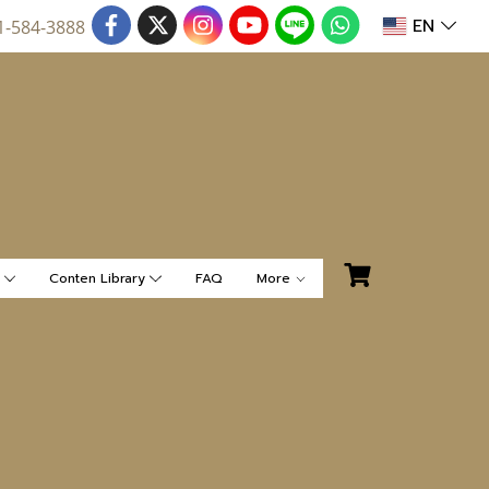
EN
1-584-3888
น
Conten Library
FAQ
More