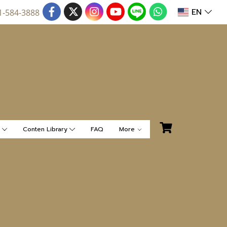
EN
1-584-3888
น
Conten Library
FAQ
More