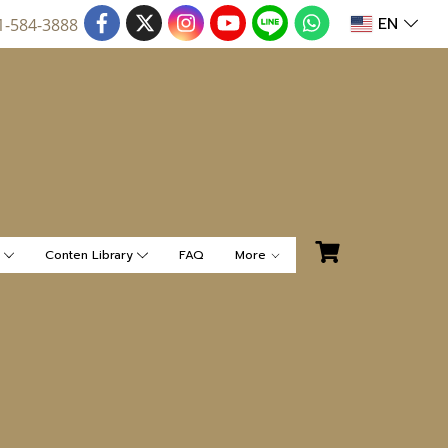
EN
1-584-3888
น
Conten Library
FAQ
More