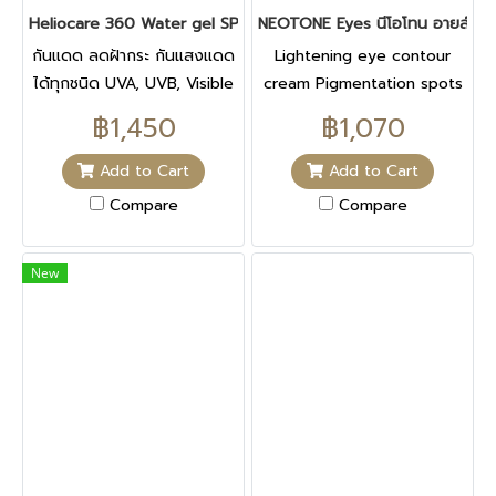
Heliocare 360 Water gel SPF50+
NEOTONE Eyes นีโอโทน อายส์ 15
BUTYROSPERMUM PARKII
(SHEA) BUTTER,
กันแดด ลดฝ้ากระ กันแสงแดด
Lightening eye contour
CAPRYLIC/CAPRIC
ได้ทุกชนิด UVA, UVB, Visible
cream Pigmentation spots
TRIGLYCERIDE,
light, IR
Corrects
฿1,450
฿1,070
NIACINAMIDE, SQUALANE,
STEARETH-21, GLYCERYL
Add to Cart
Add to Cart
STEARATE, SODIUM
Compare
Compare
HYDROXIDE, AMMONIUM
ACRYLOYLDIMETHYLTAURATE/VP
New
COPOLYMER, 1,2-
HEXANEDIOL,
POLYSILICONE-11,
TRIMETHOXYBENZYL
ACETYLSINAPATE,
XANTHAN GUM, BUTYLENE
GLYCOL, CHLORPHENESIN,
SODIUM LEVULINATE,