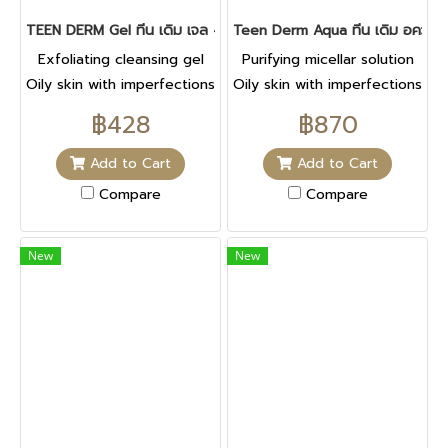
TEEN DERM Gel ทีน เดิม เจล 40 ML
Teen Derm Aqua ทีน เดิม อควา 
Exfoliating cleansing gel
Purifying micellar solution
Oily skin with imperfections
Oily skin with imperfections
Cleanses
Cleanses
฿428
฿870
Add to Cart
Add to Cart
Compare
Compare
New
New