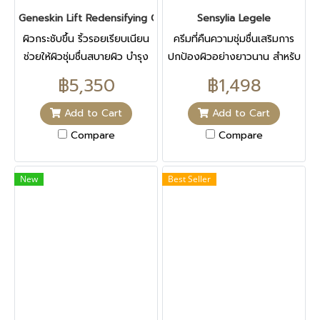
powerful depigmenting
Geneskin Lift Redensifying Gel Balm
Sensylia Legele
effect. NiacinamideVitamin
from the B3 group that
ผิวกระชับขึ้น ริ้วรอยเรียบเนียน
ครีมที่คืนความชุ่มชื่นเสริมการ
reduces dark spots and
ช่วยให้ผิวชุ่มชื่นสบายผิว บำรุง
ปกป้องผิวอย่างยาวนาน สำหรับ
illuminates skin tone. AND
และให้ความชุ่มชื่นยาวนาน 8
ผิวมัน นวัตกรรมใหม่ในเนื้อครีม
฿5,350
฿1,498
MORE Glycolic acid Surface
ชั่วโมง
ที่ช่วยให้ผิวที่ขาดน้ำ และถูก
peel effect. Squalane,
ทำลายคืนความชุ่มชื่นตลอด 24
Add to Cart
Add to Cart
glycerin, shea butter
ชั่วโมง
Compare
Compare
New
Best Seller