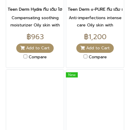
Teen Derm Hydra ทีน เดิม ไฮดรา 40 ML
Teen Derm α-PURE ทีน เดิม อัลฟ่
Compensating soothing
Anti-imperfections intense
moisturizer Oily skin with
care Oily skin with
imperfections Corrects
imperfections Corrects
฿963
฿1,200
Add to Cart
Add to Cart
Compare
Compare
New