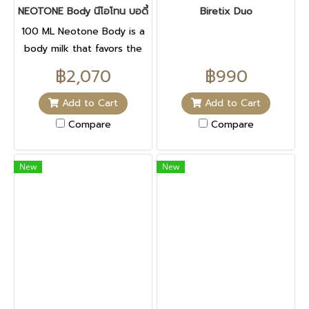
NEOTONE Body นีโอโทน บอดี้ 100 ML
Biretix Duo
100 ML Neotone Body is a
body milk that favors the
elimination of dark spots. It
฿2,070
฿990
addresses all the
development stages of
Add to Cart
Add to Cart
dark spots (before, during
Compare
Compare
and after their
appearance) while making
New
New
the skin more supple and
smooth. HOW TO USE IT ?
On clean skin at night Use
Neotone Body daily and
apply to areas where dark
spots are present. Is
suitable for use in sensitive
areas such as the
underarms and bikini line.