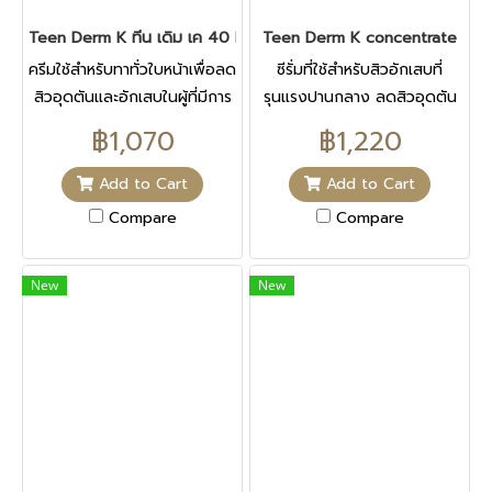
Teen Derm K ทีน เดิม เค 40 ML
Teen Derm K concentrate
ครีมใช้สำหรับทาทั่วใบหน้าเพื่อลด
ซีรั่มที่ใช้สำหรับสิวอักเสบที่
สิวอุดตันและอักเสบในผู้ที่มีการ
รุนแรงปานกลาง ลดสิวอุดตัน
อักเสบและติดเชื้อของสิว ลด
ด้วยสารสกัดจาก Avocado ที่
฿1,070
฿1,220
ความมันบนใบหน้าตลอดวัน
ช่วยควบคุมความมัน และลดการ
ยับยั้งสิวที่เกิดจากฮอร์โมน
อัดเสบของสิวทำงานพร้อมกับ
Add to Cart
Add to Cart
สารที่ให้ฤทธ์ิในการช่วยบรรเทา
Compare
Compare
การอักเสบฆ่าเชื้อ และควบคุม
ความมัน อย่างล้ำลึก
New
New