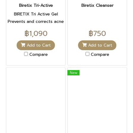
Biretix Tri-Active
Biretix Cleanser
The milk can also be used
on your stomach after
BIRETIX Tri Active Gel
pregnancy to get rid of
Prevents and corrects acne
the linea nigra, that
marks and spots
฿1,090
฿750
unsightly dark line.
Dermatologically tested
Add to Cart
Add to Cart
This body milk offers
Compare
Compare
intense hydration. -NIGHT
USE- OUR CLINICAL
New
RESULTS Proven efficacy
Optimal tolerance and
intense hydration up to 8
hours* * Instrumental test
on 11 volunteers. THE
COMPOSITION OF OUR
PRODUCT AQUA (WATER),
DIMETHICONE, GLYCERIN,
GLYCOLIC ACID,