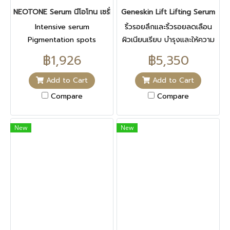
PARFUM (FRAGRANCE),
NEOTONE Serum นีโอโทน เซรั่ม 30 ML
Geneskin Lift Lifting Serum
CETEARYL ALCOHOL,
CETYL PALMITATE,
Intensive serum
ริ้วรอยลึกและริ้วรอยลดเลือน
COCOGLYCERIDES, SODIUM
Pigmentation spots
ผิวเนียนเรียบ บำรุงและให้ความ
ANISATE, O-CYMEN-5-OL,
corrects
ชุ่มชื่นยาวนาน 8 ชั่วโมง
฿1,926
฿5,350
T-BUTYL ALCOHOL,
GLYCYRRHIZA GLABRA
Add to Cart
Add to Cart
(LICORICE) ROOT
Compare
Compare
EXTRACT, CAPRYLYL
GLYCOL, DECYL
New
New
GLUCOSIDE, BENTONITE,
DIACETYL BOLDINE Main
Assets PRESENT IN THE
DEPI-ACT COMPLEX
Diacetyl boldine Favors skin
lightening. Pure liquorice
extractComes from
liquorice root and has a