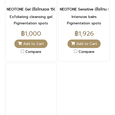
NEOTONE Gel นีโอโทนเจล 150 ML
NEOTONE Sensitive นีโอโทน เซนซ
Exfoliating cleansing gel
Intensive balm
Pigmentation spots
Pigmentation spots
Corrects
Corrects
฿1,000
฿1,926
Add to Cart
Add to Cart
Compare
Compare