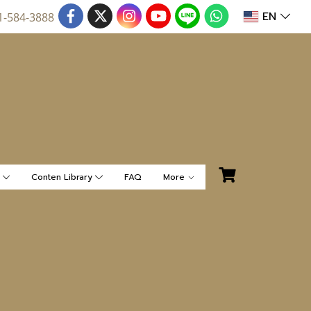
EN
1-584-3888
น
Conten Library
FAQ
More