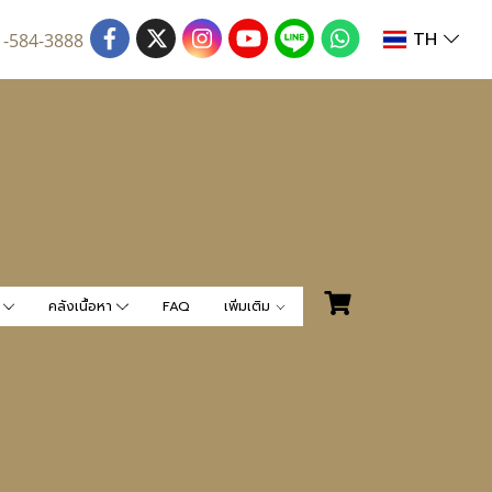
TH
1-584-3888
น
คลังเนื้อหา
FAQ
เพิ่มเติม